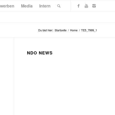
werben
Media
Intern
Du bist hier:
Startseite
/
Home
/
TE5_7999_1
NDO NEWS