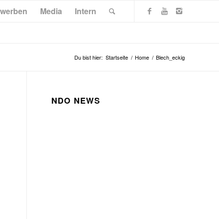
werben
Media
Intern
Du bist hier:
Startseite
/
Home
/
Blech_eckig
NDO NEWS