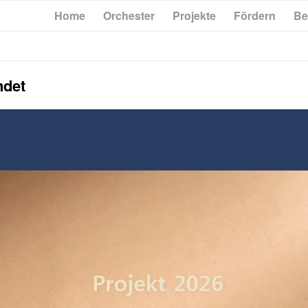
Home
Orchester
Projekte
Fördern
Be
ndet